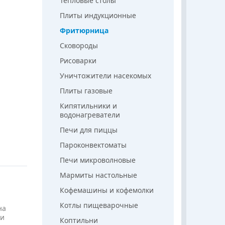
Тепловые столы
Плиты индукционные
Фритюрница
Сковороды
Рисоварки
Уничтожители насекомых
Плиты газовые
Кипятильники и
водонагреватели
Печи для пиццы
Пароконвектоматы
Печи микроволновые
Мармиты настольные
Кофемашины и кофемолки
Котлы пищеварочные
на
 и
Коптильни