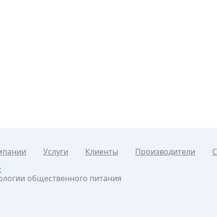
мпании
Услуги
Клиенты
Производители
С
к
нологии общественного питания