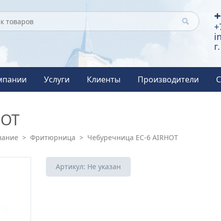
+
+
i
г
мпании
Услуги
Клиенты
Производители
С
HOT
вание
>
Фритюрница
>
Чебуречница EC-6 AIRHOT
Артикул:
Не указан