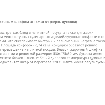
рочным шкафом ЭП-6ЖШ-01 (нерж. духовка)
х, третьих блюд в наплитной посуде, а также для жарки
ки мелко штучных кулинарных изделий.Чугунные конфорки в ка
ми, что обеспечивает быстрый и равномерный нагрев, а такж
. Площадь конфорок - 0,74 кв.м. Конфорки образуют ровную
ое перемещение наплитной посуды. Внизу - жарочный шкаф из
ивнями и решеткой размером 530х475х30 мм. Духовка имеет
ижнего блоков ТЭНов. Рабочий диапазон температуры духовки 6
едохраняет шкаф от перегрева 320 С. Плита имеет регулируем