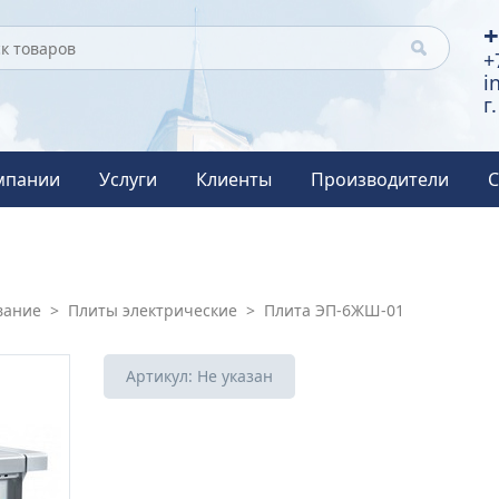
+
+
i
г
мпании
Услуги
Клиенты
Производители
С
вание
>
Плиты электрические
>
Плита ЭП-6ЖШ-01
Артикул:
Не указан