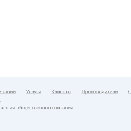
мпании
Услуги
Клиенты
Производители
С
к
нологии общественного питания