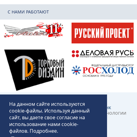
C НАМИ РАБОТАЮТ
На данном сайте используются
Создание и продвижение сайта:
КликЛинк
cookie-файлы. Используя данный
©2018 – 2026 «Технопит» – Пермские технологии
сайт, вы даете свое согласие на
общественного питания
использование нами cookie-
файлов.
Подробнее
.