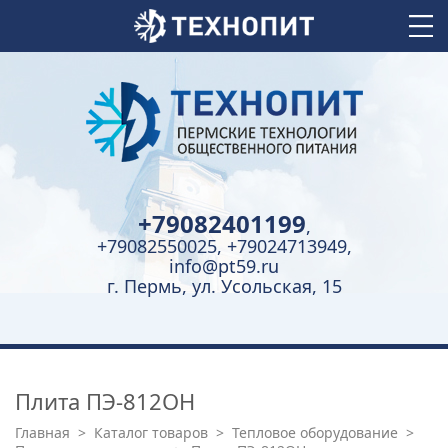
+79082401199
,
+79082550025, +79024713949,
info@pt59.ru
г. Пермь, ул. Усольская, 15
Плита ПЭ-812ОН
Главная
>
Каталог товаров
>
Тепловое оборудование
>