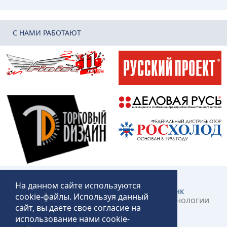
C НАМИ РАБОТАЮТ
На данном сайте используются
Создание и продвижение сайта:
КликЛинк
cookie-файлы. Используя данный
©2018 – 2026 «Технопит» – Пермские технологии
сайт, вы даете свое согласие на
общественного питания
использование нами cookie-