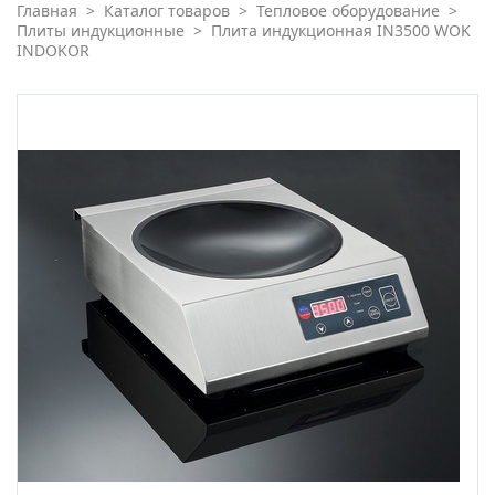
Главная
>
Каталог товаров
>
Тепловое оборудование
>
Плиты индукционные
>
Плита индукционная IN3500 WOK
INDOKOR