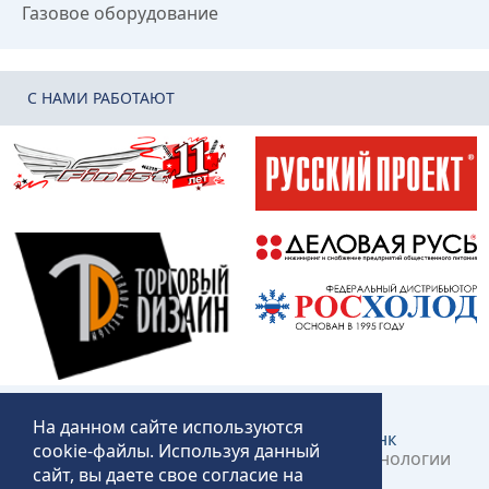
Газовое оборудование
C НАМИ РАБОТАЮТ
На данном сайте используются
Создание и продвижение сайта:
КликЛинк
cookie-файлы. Используя данный
©2018 – 2026 «Технопит» – Пермские технологии
сайт, вы даете свое согласие на
общественного питания