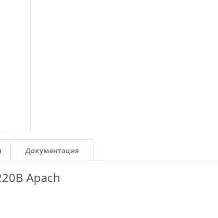
и
Документация
220В Apach