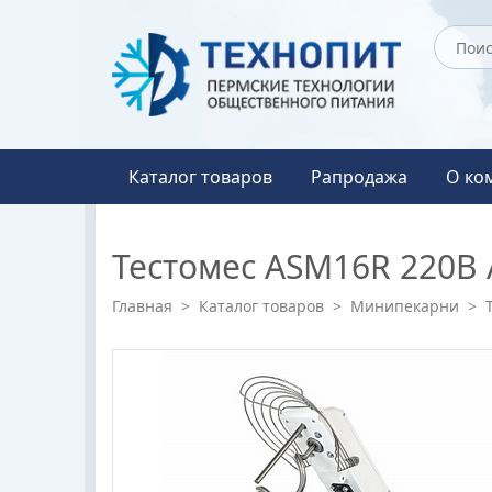
Каталог товаров
Рапродажа
О ко
Тестомес ASM16R 220В 
Главная
>
Каталог товаров
>
Минипекарни
>