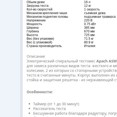
Обьем дежи
16 л
Загрузка теста
12 кг
Кол-во скоростей
1 скорость
Механизм крепления чаши
съемная дежа
Механизм поднятия головы
подъемная траверса
Напряжение
220 В
Мощность
0.75 кВт
Ширина
385 мм
Глубина
670 мм
Высота
725 мм
Вес (без упаковки)
71.5 кг
Вес (с упаковкой)
80.9 кг
Страна-производитель
Италия
Описание
Электрический спиральный тестомес
Apach ASM
для замеса различных видов теста: жесткого и м
колесами, 2 из которых со стопорными устройс
тесто в считанные минуты. Корпус выполнен из 
стойка и защитная решетка - из нержавеющей ста
Особенности:
Таймер (от 1 до 30 минут)
Рассекатель теста
Бесшумная работа благодаря редуктору, пог