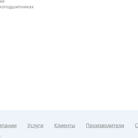
ке
икоподшипниках
мпании
Услуги
Клиенты
Производители
С
к