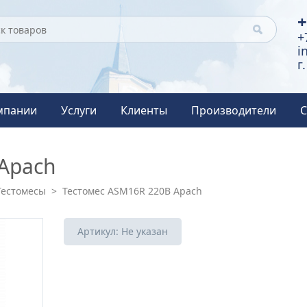
+
+
i
г
мпании
Услуги
Клиенты
Производители
С
Apach
Тестомесы
>
Тестомес ASM16R 220В Apach
Артикул:
Не указан