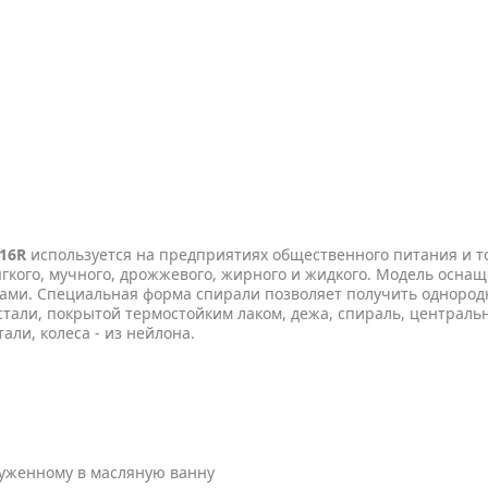
16R
используется на предприятиях общественного питания и т
ягкого, мучного, дрожжевого, жирного и жидкого. Модель оснащ
твами. Специальная форма спирали позволяет получить однород
стали, покрытой термостойким лаком, дежа, спираль, централь
ли, колеса - из нейлона.
руженному в масляную ванну