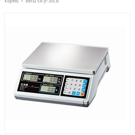
Корея)
>
Весы ER-Jr-30CB