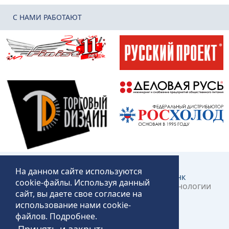
C НАМИ РАБОТАЮТ
На данном сайте используются
Создание и продвижение сайта:
КликЛинк
cookie-файлы. Используя данный
©2018 – 2026 «Технопит» – Пермские технологии
сайт, вы даете свое согласие на
общественного питания
использование нами cookie-
файлов.
Подробнее
.