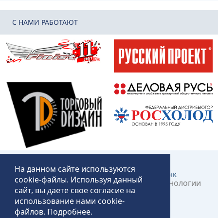
C НАМИ РАБОТАЮТ
На данном сайте используются
Создание и продвижение сайта:
КликЛинк
cookie-файлы. Используя данный
©2018 – 2026 «Технопит» – Пермские технологии
сайт, вы даете свое согласие на
общественного питания
использование нами cookie-
файлов.
Подробнее
.