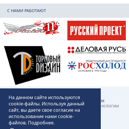
C НАМИ РАБОТАЮТ
На данном сайте используются
Создание и продвижение сайта:
КликЛинк
cookie-файлы. Используя данный
©2018 – 2026 «Технопит» – Пермские технологии
сайт, вы даете свое согласие на
общественного питания
использование нами cookie-
файлов.
Подробнее
.