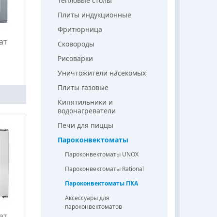
Тепловые столы
Плиты индукционные
Фритюрница
ат
Сковороды
Рисоварки
Уничтожители насекомых
Плиты газовые
Кипятильники и
водонагреватели
Печи для пиццы
Пароконвектоматы
Пароконвектоматы UNOX
Пароконвектоматы Rational
Пароконвектоматы ПКА
Аксессуары для
пароконвектоматов
ат