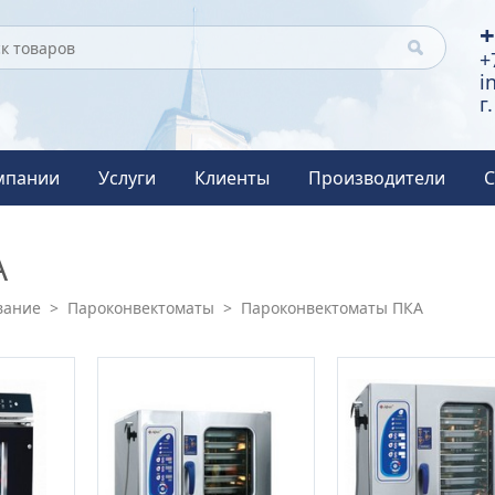
+
+
i
г
мпании
Услуги
Клиенты
Производители
С
А
вание
>
Пароконвектоматы
>
Пароконвектоматы ПКА