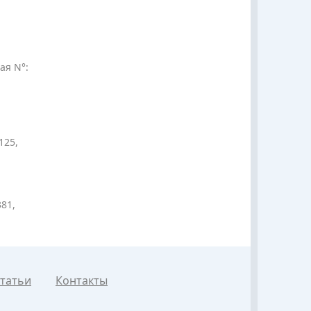
ая N°:
125,
381,
татьи
Контакты