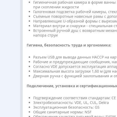
Гигиеничная рабочая камера в форме ванны б
при скоплении жидкости
Галогеновая подсветка рабочей камеры, стек
Съёмные поворотные навесные рамы с допо
Направляющие U-образной формы с вырезам
Материал внутри и снаружи - специальная ст
Встроенный ручной душ с возвратным механ
напора струи
Гигиена, безопасность труда и эргономика:
Разъем USB для вывода данных HACCP на кар
Рабочие и предупреждающие сообщения, нап
Согласно VDE допускается эксплуатация аппа
Максимальная высота загрузки 1,60 м (для 
Дверная ручка с функцией захлопывания и о
Подключение, установка и сертификационные
Подтверждение соответствия стандартам: CE
Электробезопасность: VDE, UL, CUL, Dekra
Эксплуатационная безопасность: GS
Общие санитарные нормы: NSF
Обеспечение качества питьевой воды: SVGW,