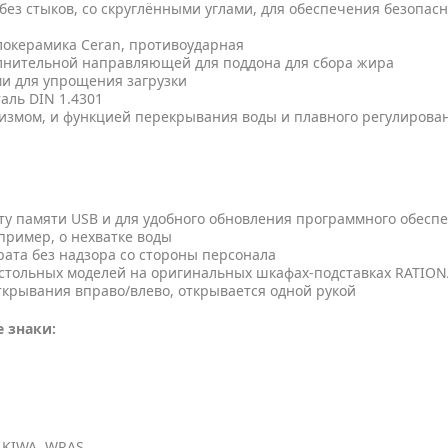
ез стыков, со скруглёнными углами, для обеспечения безопас
локерамика Ceran, противоударная
лнительной направляющей для поддона для сбора жира
и для упрощения загрузки
аль DIN 1.4301
измом, и функцией перекрывания воды и плавного регулирова
ту памяти USB и для удобного обновления программного обесп
ример, о нехватке воды
рата без надзора со стороны персонала
настольных моделей на оригинальных шкафах-подставках RATION
ткрывания вправо/влево, открывается одной рукой
 знаки:
 KIWA, WRAS