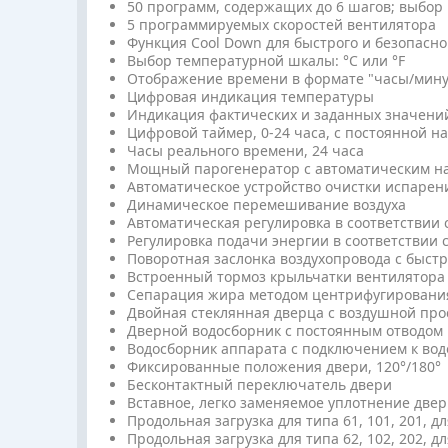
50 программ, содержащих до 6 шагов; выбор
5 программируемых скоростей вентилятора
Функция Cool Down для быстрого и безопасн
Выбор температурной шкалы: °C или °F
Отображение времени в формате "часы/мин
Цифровая индикация температуры
Индикация фактических и заданных значени
Цифровой таймер, 0-24 часа, с постоянной н
Часы реального времени, 24 часа
Мощный парогенератор с автоматическим н
Автоматическое устройство очистки испарен
Динамическое перемешивание воздуха
Автоматическая регулировка в соответствии с 
Регулировка подачи энергии в соответствии 
Поворотная заслонка воздухопровода с быс
Встроенный тормоз крыльчатки вентилятора
Сепарация жира методом центрифугирования
Двойная стеклянная дверца с воздушной пр
Дверной водосборник с постоянным отводом
Водосборник аппарата с подключением к вод
Фиксированные положения двери, 120°/180°
Бесконтактный переключатель двери
Вставное, легко заменяемое уплотнение две
Продольная загрузка для типа 61, 101, 201, для
Продольная загрузка для типа 62, 102, 202, дл