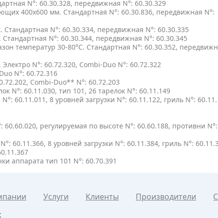
артная N°: 60.30.328, передвижная N°: 60.30.329
яющих 400x600 мм. Стандартная N°: 60.30.836, передвижная N°:
 Стандартная N°: 60.30.334, передвижная N°: 60.30.335
Стандартная N°: 60.30.344, передвижная N°: 60.30.345
он температур 30-80°C. Стандартная N°: 60.30.352, передвижн
лектро N°: 60.72.320, Combi-Duo N°: 60.72.322
Duo N°: 60.72.316
0.72.202, Combi-Duo** N°: 60.72.203
ок N°: 60.11.030, тип 101, 26 тарелок N°: 60.11.149
: 60.11.011, 8 уровней загрузки N°: 60.11.122, гриль N°: 60.11.
60.60.020, регулируемая по высоте N°: 60.60.188, противни N°:
: 60.11.366, 8 уровней загрузки N°: 60.11.384, гриль N°: 60.11.
60.11.367
ки аппарата тип 101 N°: 60.70.391
мпании
Услуги
Клиенты
Производители
С
к