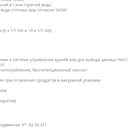
ной и / или горячей воды
твода сточных вод согласно SVGW
(6 x 1/1 GN и 10 x 1/1 GN)
ения к системе управления кухней или для вывода данных HAC
.01
ргопотребления, беспотенциальный контакт
ля приготовления продуктов в вакуумной упаковке
рем
паратов)
редвижная N°: 60.30.321