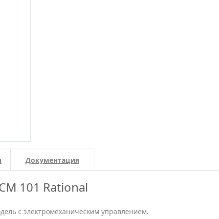
и
Документация
М 101 Rational
одель с электромеханическим управлением.