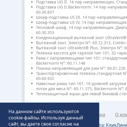
Подставка UG II. 14 пар направляющих. Станд
Подставка UG II Bäckernorm. 14 пар направл
60.30.837
Шкаф-подставка US III. 14 пар направляющих.
Шкаф-подставка US IV. 14 пар направляющих. 
Тепловой шкаф. 14 пар направляющих. Диапаз
60.30.353
Конденсационный вытяжной зонт UltraVent®. Э
Вытяжной зонт. Электро N°: 60.72.313, Combi-
Вытяжной зонт UltraVent® Plus. Электро N°: 6
Тележка-кассета для тарелок тип 101, 32 тарел
Рама с направляющими тип 101: стандартная N°
Bäckernorm N°: 60.11.148
Планка-направляющая для рам N°: 60.61.226
Транспортировочная тележка стандартная N°: 
60.60.932
Навесные рамы тип 101: 10 уровней загрузки N°
лотки для мяса N°: 60.11.375, Bäckernorm N°: 
Теплозащитный экран для левой боковой стен
На данном сайте используются
Каталог товаров
Рапродажа
О ко
cookie-файлы. Используя данный
сайт, вы даете свое согласие на
Создание и продвижение сайта:
КликЛин