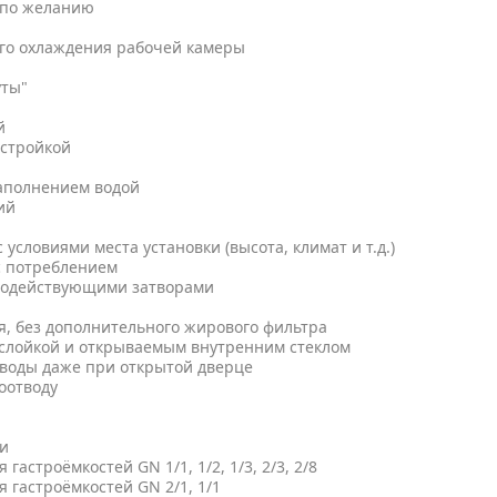
 по желанию
ого охлаждения рабочей камеры
уты"
й
астройкой
аполнением водой
ий
условиями места установки (высота, климат и т.д.)
с потреблением
тродействующими затворами
, без дополнительного жирового фильтра
ослойкой и открываемым внутренним стеклом
 воды даже при открытой дверце
оотводу
ри
 гастроёмкостей GN 1/1, 1/2, 1/3, 2/3, 2/8
я гастроёмкостей GN 2/1, 1/1