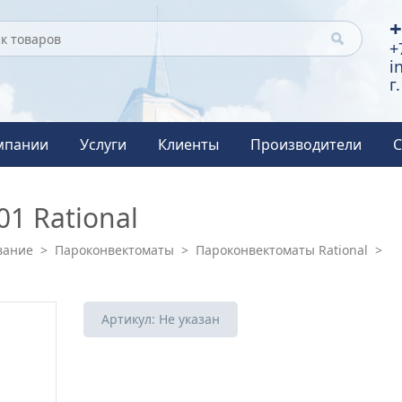
+
+
i
г
мпании
Услуги
Клиенты
Производители
С
1 Rational
вание
>
Пароконвектоматы
>
Пароконвектоматы Rational
>
Артикул:
Не указан