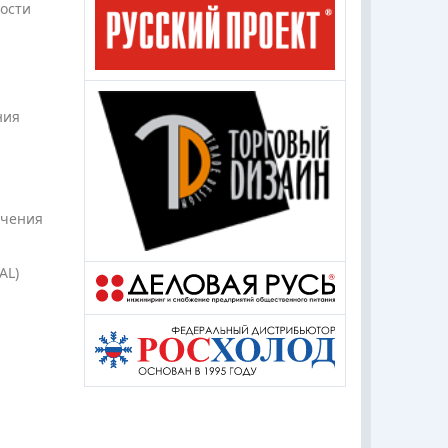
ности
ния
ечения
AL)