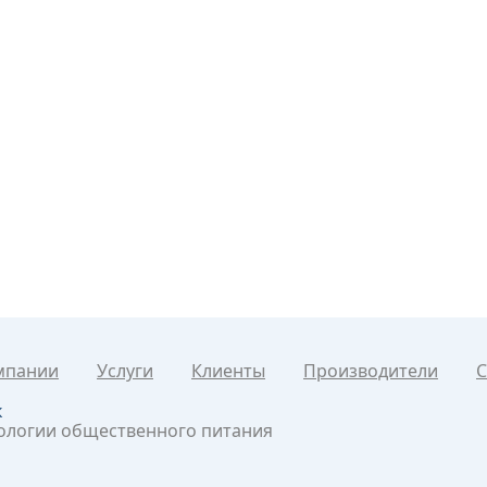
мпании
Услуги
Клиенты
Производители
С
к
нологии общественного питания