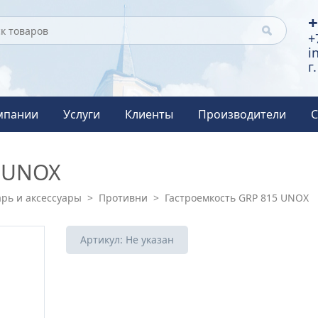
+
+
i
г
мпании
Услуги
Клиенты
Производители
С
5 UNOX
рь и аксессуары
>
Противни
>
Гастроемкость GRP 815 UNOX
Артикул:
Не указан