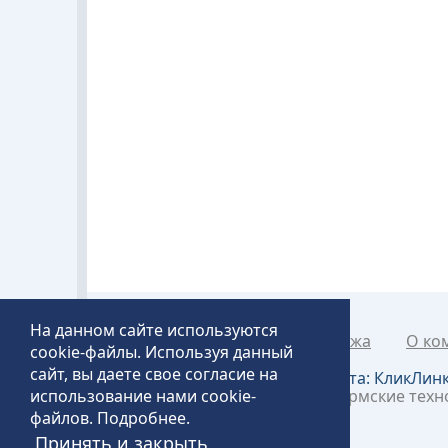
На данном сайте используются
Каталог товаров
Рапродажа
О ко
cookie-файлы. Используя данный
сайт, вы даете свое согласие на
Создание и продвижение сайта:
КликЛин
использование нами cookie-
©2018 – 2026 «Технопит» – Пермские тех
файлов.
Подробнее
.
Принять и закрыть