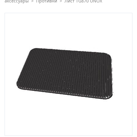
аксессуары
>
Противни
>
Лист TG870 UNOX