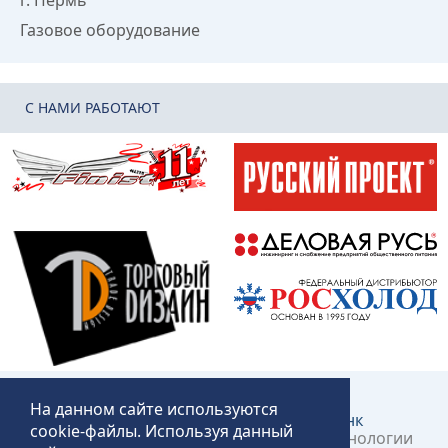
г. Пермь
Газовое оборудование
C НАМИ РАБОТАЮТ
На данном сайте используются
Создание и продвижение сайта:
КликЛинк
cookie-файлы. Используя данный
©2018 – 2026 «Технопит» – Пермские технологии