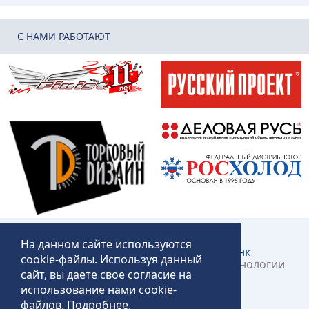
C НАМИ РАБОТАЮТ
На данном сайте используются
Создание и продвижение сайта:
КликЛинк
cookie-файлы. Используя данный
©2018 – 2026 «Технопит» – Пермские технологии
сайт, вы даете свое согласие на
общественного питания
использование нами cookie-
файлов.
Подробнее
.