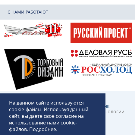
C НАМИ РАБОТАЮТ
На данном сайте используются
Создание и продвижение сайта:
КликЛинк
cookie-файлы. Используя данный
©2018 – 2026 «Технопит» – Пермские технологии
сайт, вы даете свое согласие на
общественного питания
использование нами cookie-
файлов.
Подробнее
.