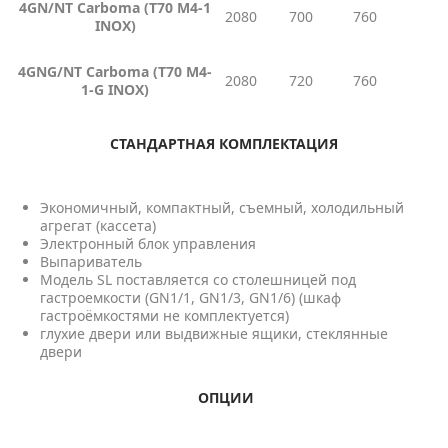
4GN/NT
С
arboma (T70 M4-1
2080
700
760
INOX)
4GNG/NT
С
arboma (T70 M4-
2080
720
760
1-G INOX)
СТАНДАРТНАЯ КОМПЛЕКТАЦИЯ
Экономичный, компактный, съемный, холодильный
агрегат (кассета)
Электронный блок управления
Выпариватель
Модель SL поставляется со столешницей под
гастроемкости (GN1/1, GN1/3, GN1/6) (шкаф
гастроёмкостями не комплектуется)
глухие двери или выдвижные ящики, стеклянные
двери
ОПЦИИ