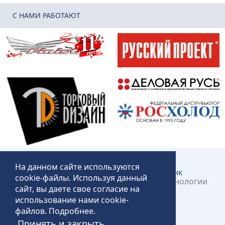
C НАМИ РАБОТАЮТ
На данном сайте используются
Создание и продвижение сайта:
КликЛинк
cookie-файлы. Используя данный
©2018 – 2026 «Технопит» – Пермские технологии
сайт, вы даете свое согласие на
общественного питания
использование нами cookie-
файлов.
Подробнее
.
Принять и закрыть