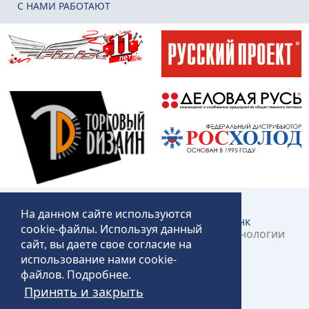
C НАМИ РАБОТАЮТ
На данном сайте используются
Создание и продвижение сайта:
КликЛинк
cookie-файлы. Используя данный
©2018 – 2026 «Технопит» – Пермские технологии
сайт, вы даете свое согласие на
общественного питания
использование нами cookie-
файлов.
Подробнее
.
Принять и закрыть