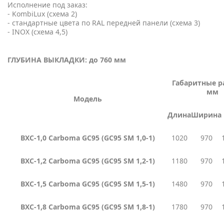
Исполнение под заказ:
- KombiLux (схема 2)
- стандартные цвета по RAL передней панели (схема 3)
- INOX (схема 4,5)
ГЛУБИНА ВЫКЛАДКИ: до 760 мм
Габаритные р
мм
Модель
Длина
Ширина
ВХС
-1,0 Carboma GC95 (GC95 SM 1,0-1)
1020
970
ВХС
-1,2 Carboma GC95 (GC95 SM 1,2-1)
1180
970
ВХС
-1,5 Carboma GC95 (GC95 SM 1,5-1)
1480
970
ВХС
-1,8 Carboma GC95 (GC95 SM 1,8-1)
1780
970