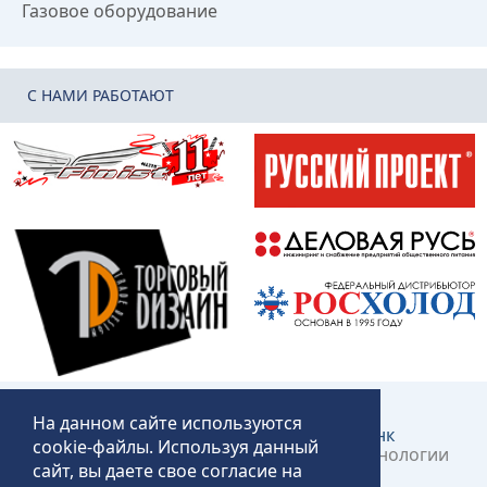
Газовое оборудование
C НАМИ РАБОТАЮТ
На данном сайте используются
Создание и продвижение сайта:
КликЛинк
cookie-файлы. Используя данный
©2018 – 2026 «Технопит» – Пермские технологии
сайт, вы даете свое согласие на
общественного питания