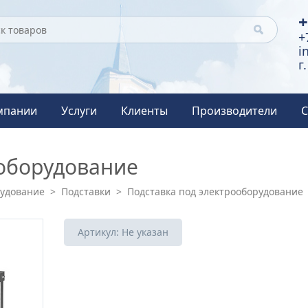
+
+
i
г
мпании
Услуги
Клиенты
Производители
С
ооборудование
рудование
>
Подставки
>
Подставка под электрооборудование
Артикул:
Не указан