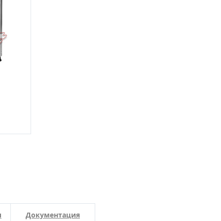
и
Документация