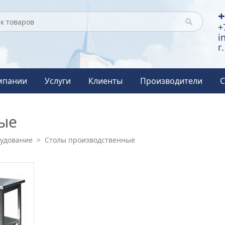
+
+
i
г
мпании
Услуги
Клиенты
Производители
С
ые
рудование
>
Столы производственные