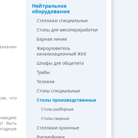
Нейтральное
оборудование
Стеллажи специальные
Столы для мясопереработки
Барная линия
азначен
Жироуловитель
канализационный ЖКК
Шкафы для общепита
Тумбы
Тележки
Столы специальные
ли, что
Столы производственные
Столы разборные
ормацию
Столы сварные
ут быть
Стеллажи кухонные
ыгодные
Рукомойники