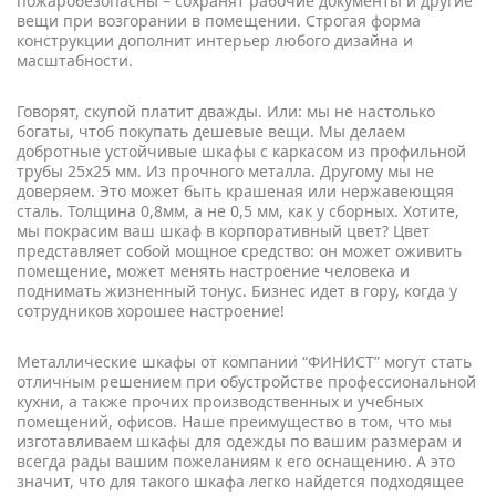
пожаробезопасны – сохранят рабочие документы и другие
вещи при возгорании в помещении. Строгая форма
конструкции дополнит интерьер любого дизайна и
масштабности.
Говорят, скупой платит дважды. Или: мы не настолько
богаты, чтоб покупать дешевые вещи. Мы делаем
добротные устойчивые шкафы с каркасом из профильной
трубы 25х25 мм. Из прочного металла. Другому мы не
доверяем. Это может быть крашеная или нержавеющяя
сталь. Толщина 0,8мм, а не 0,5 мм, как у сборных. Хотите,
мы покрасим ваш шкаф в корпоративный цвет? Цвет
представляет собой мощное средство: он может оживить
помещение, может менять настроение человека и
поднимать жизненный тонус. Бизнес идет в гору, когда у
сотрудников хорошее настроение!
Металлические шкафы от компании “ФИНИСТ” могут стать
отличным решением при обустройстве профессиональной
кухни, а также прочих производственных и учебных
помещений, офисов. Наше преимущество в том, что мы
изготавливаем шкафы для одежды по вашим размерам и
всегда рады вашим пожеланиям к его оснащению. А это
значит, что для такого шкафа легко найдется подходящее