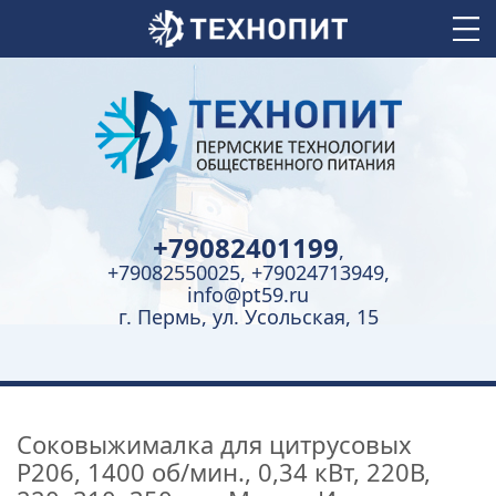
+79082401199
,
+79082550025, +79024713949,
info@pt59.ru
г. Пермь, ул. Усольская, 15
Соковыжималка для цитрусовых
P206, 1400 об/мин., 0,34 кВт, 220В,