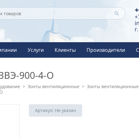
+
+
i
г
мпании
Услуги
Клиенты
Производители
С
ЗВЭ-900-4-О
рудование
>
Зонты вентиляционные
>
Зонты вентиляционные
-О
Артикул:
Не указан