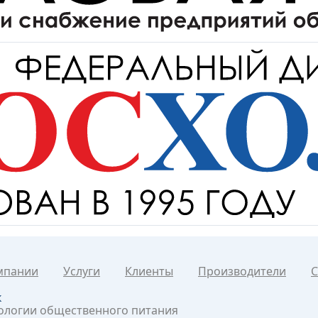
мпании
Услуги
Клиенты
Производители
С
к
нологии общественного питания